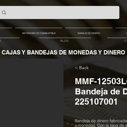
ANTIRROBO DE COMBUSTIBLE
MANEJO DE DINERO
S
BLOG
C
CAJAS Y BANDEJAS DE MONEDAS Y DINERO
< Back
MMF-12503LC
Bandeja de D
225107001
Bandeja de dinero fabricada 
y monedas. Con la tapa de s