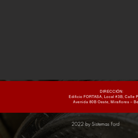
DIRECCIÓN:
Edificio FORTASA, Local #3B, Calle 
Avenida 80B Oeste, Miraflores – B
2022 by Sistemas Ford