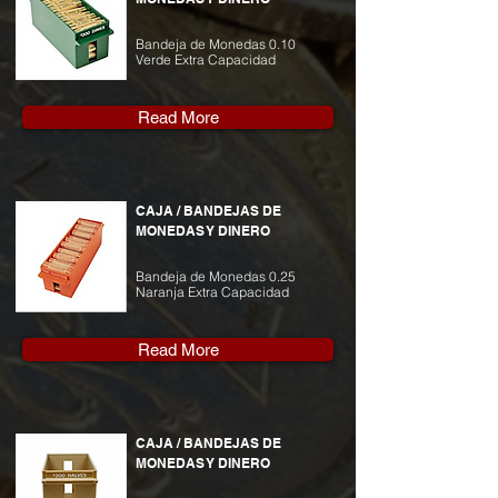
Bandeja de Monedas 0.10
Verde Extra Capacidad
Read More
CAJA / BANDEJAS DE
MONEDAS Y DINERO
Bandeja de Monedas 0.25
Naranja Extra Capacidad
Read More
CAJA / BANDEJAS DE
MONEDAS Y DINERO