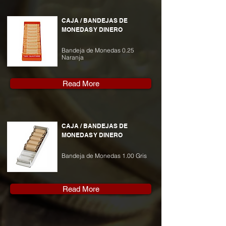
CAJA / BANDEJAS DE
MONEDAS Y DINERO
Bandeja de Monedas 0.25
Naranja
Read More
CAJA / BANDEJAS DE
MONEDAS Y DINERO
Bandeja de Monedas 1.00 Gris
Read More