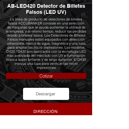
AB-LED420 Detector de Billetes
Falsos (LED UV)
La línea de producto de detectores de billetes
falsos ACCUBANKER consiste en una selección
de máquinas que le ayuda aumentar la utilidad de
la empresa, y al mismo tiempo, reducir las perdidas
debido a billetes falsos. Los Detectores de Billetes
Falsos manuales están equipados con detección
ultravioleta, marca de agua, magnética y una lupa
para ampliar las micro impresiones. Los modelos
D420 / D430 son fabricados con la técnología LED
más avanzada del mercado con UV e iluminación
blanca super brillante y de larga duración. El D430
incluye una lupa para verificar las micro
impresiones
Cotizar
Descargar
DIRECCIÓN:
Edificio FORTASA, Local #3B, Calle
Primera y
Avenida 80B Oeste, Miraflores – Bethania