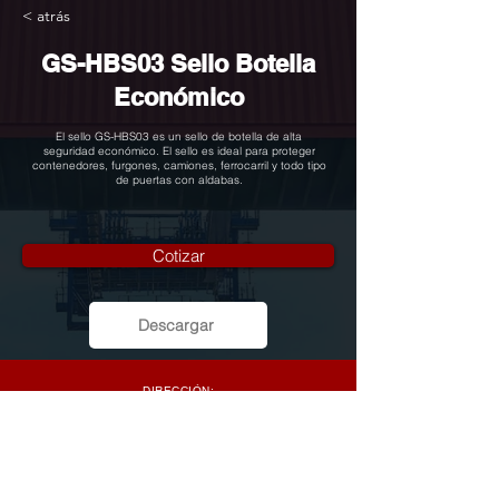
< atrás
GS-HBS03 Sello Botella
Económico
El sello GS-HBS03 es un sello de botella de alta
seguridad económico. El sello es ideal para proteger
contenedores, furgones, camiones, ferrocarril y todo tipo
de puertas con aldabas.
Cotizar
Descargar
DIRECCIÓN:
Edificio FORTASA, Local #3B, Calle Primera y
Avenida 80B Oeste, Miraflores – Bethania
ventas@sistemasford.com
+507 229-1880