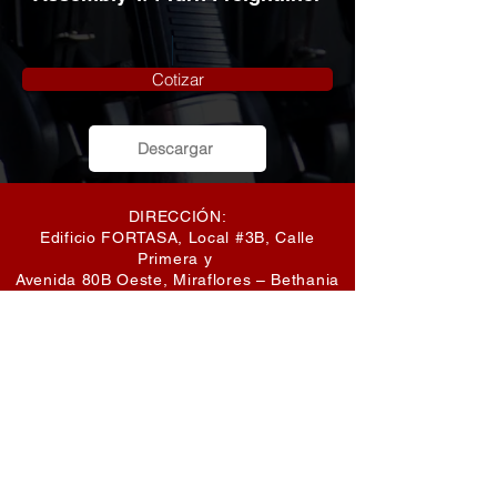
Cotizar
Descargar
DIRECCIÓN:
Edificio FORTASA, Local #3B, Calle
Primera y
Avenida 80B Oeste, Miraflores – Bethania
ventas@sistemasford.com
+507 229-1880