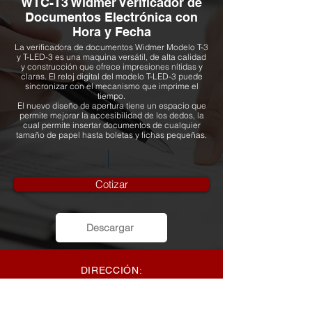
WTC-T3 Widmer Verificador de
Documentos Electrónica con
Hora y Fecha
La verificadora de documentos Widmer Modelo T-3
y T-LED-3 es una maquina versátil, de alta calidad
y construcción que ofrece impresiones nítidas y
claras. El reloj digital del modelo T-LED-3 puede
sincronizar con el mecanismo que imprime el
tiempo.
El nuevo diseño de apertura tiene un espacio que
permite mejorar la accesibilidad de los dedos, la
cual permite insertar documentos de cualquier
tamaño de papel hasta boletas y fichas pequeñas.
Cotizar
Descargar
DIRECCIÓN:
Edificio FORTASA, Local #3B, Calle
Primera y
Avenida 80B Oeste, Miraflores – Bethania